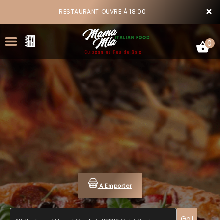
×
RESTAURANT OUVRE À 18:00
0
ACCUEIL
LA CARTE
VOTRE COMPTE
NOTRE RESTAURANT
A Emporter
VOS AVIS
MENTIONS LÉGALES
Go!