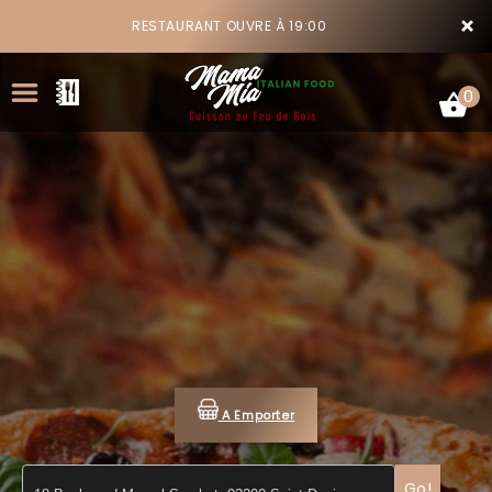
×
RESTAURANT OUVRE À 19:00
0
ACCUEIL
LA CARTE
VOTRE COMPTE
NOTRE RESTAURANT
A Emporter
VOS AVIS
MENTIONS LÉGALES
Go!