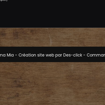
ma Mia
- Création site web par
Des-click
-
Command