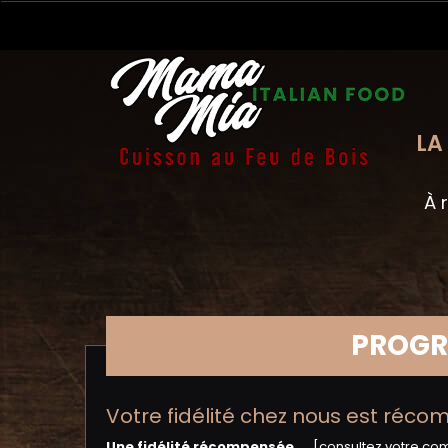
LA
À 
PROGR
Votre fidélité chez nous est réc
Une fidélité récompensée…
[consultez votre co