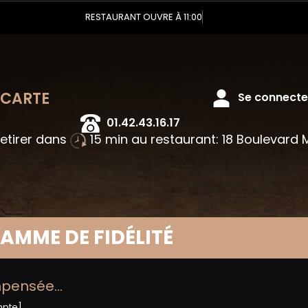
RESTAURANT OUVRE À 11:00
 CARTE
Se connecter
01.42.43.16.17
retirer dans
15 min au restaurant: 18 Boulevard
AMME DE FIDÉLITÉ
ompensée…
mpte]